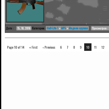
Дата :
15, 10, 2016
Категории :
Half-Life 1
»
MP5
»
Модели оружия
Просмотров : 
Page 10 of 14
« First
‹ Previous
6
7
8
9
10
11
12