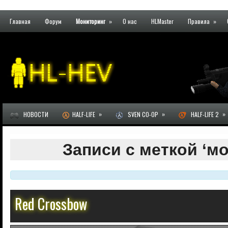
Главная
Форум
Мониторинг
»
О нас
HLMaster
Правила
»
»
»
»
НОВОСТИ
HALF-LIFE
SVEN CO-OP
HALF-LIFE 2
Записи с меткой ‘м
Red Crossbow