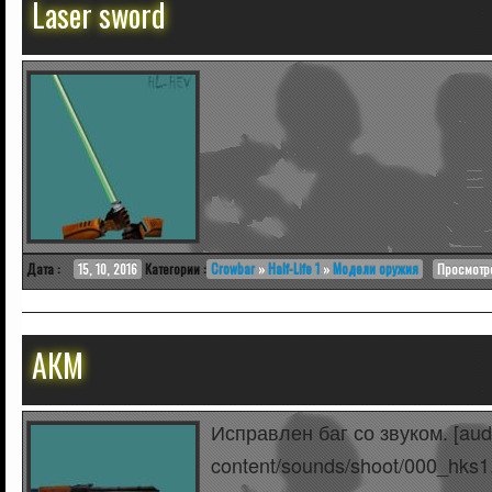
Laser sword
Дата :
15, 10, 2016
Категории :
Crowbar
»
Half-Life 1
»
Модели оружия
Просмотро
АКМ
Исправлен баг со звуком. [audi
content/sounds/shoot/000_hks1