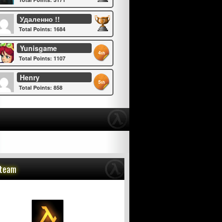
Удаленно !!
Total Points: 1684
Yunisgame
4
th
Total Points: 1107
Henry
5
th
Total Points: 858
Steam