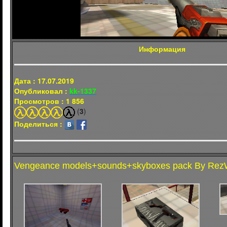
Информация
Дата : 17.07.2019
Опубликовал :
kk-1337
Просмотров : 1 856
(
3
)
Поделиться :
Vengeance models+sounds+skyboxes pack By Rez