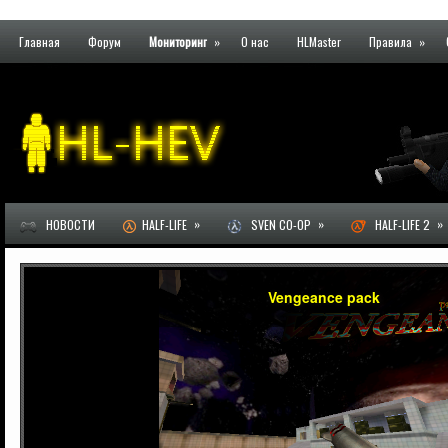
Главная
Форум
Мониторинг
»
О нас
HLMaster
Правила
»
»
»
»
НОВОСТИ
HALF-LIFE
SVEN CO-OP
HALF-LIFE 2
Vengeance pack