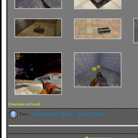
[Download not found]
Теги :
playermodels
,
skybox
,
weaponmodels
Поделиться