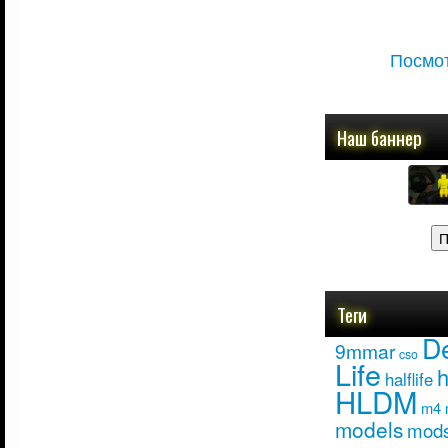
Посмот
Наш баннер
Теги
D
9mmar
cso
Life
h
halflife
HLDM
m4
models
mod