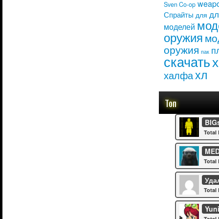
weap
Sven Co-op
дл
Спрайты
для
мод
моделей
оружия
мо
оружия
п
пак
скачать
хл
халфа
Топ
BIG
Total 
ME
Total 
Удал
Total 
Yun
Total 