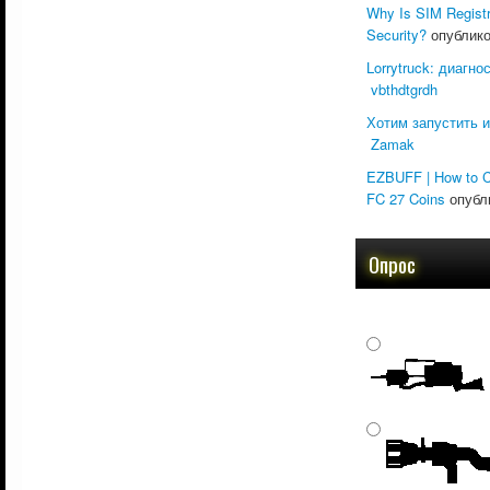
Why Is SIM Registr
Security?
опублик
Lorrytruck: диагно
vbthdtgrdh
Хотим запустить и
Zamak
EZBUFF | How to C
FC 27 Coins
опубл
Опрос