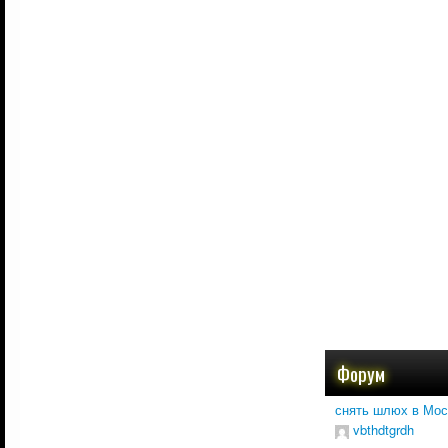
Форум
снять шлюх в Мос
vbthdtgrdh