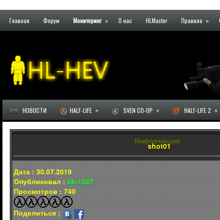
Главная
Форум
Мониторинг
»
О нас
HLMaster
Правила
»
»
»
»
НОВОСТИ
HALF-LIFE
SVEN CO-OP
HALF-LIFE 2
Информация
shot01
Дата : 30.07.2019
Опубликовал :
kk-1337
Просмотров : 740
Поделиться :