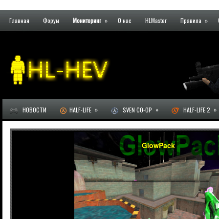
Главная
Форум
Мониторинг
»
О нас
HLMaster
Правила
»
»
»
»
НОВОСТИ
HALF-LIFE
SVEN CO-OP
HALF-LIFE 2
GlowPack