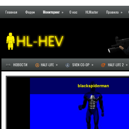
Главная
Форум
Мониторинг
»
О нас
HLMaster
Правила
»
»
»
»
НОВОСТИ
HALF-LIFE
SVEN CO-OP
HALF-LIFE 2
blackspiderman