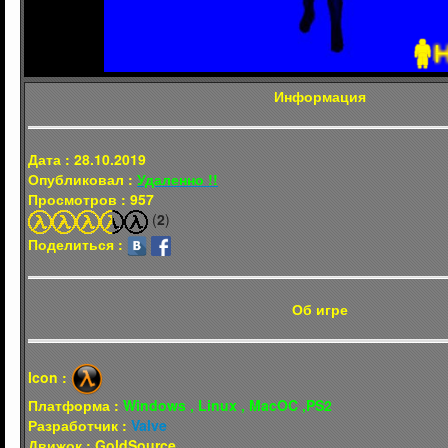
Информация
Дата : 28.10.2019
Опубликовал :
Удаленно !!
Просмотров : 957
(
2
)
Поделиться :
Об игре
Icon :
Платформа :
Windows , Linux , MacOC ,PS2
Разработчик :
Valve
Движок : GoldSource