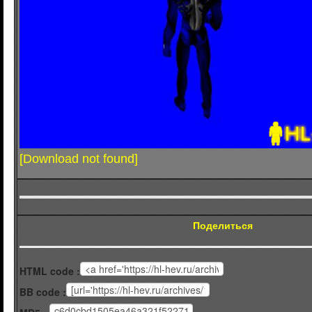
[Download not found]
Поделиться
HTML code :
BB code :