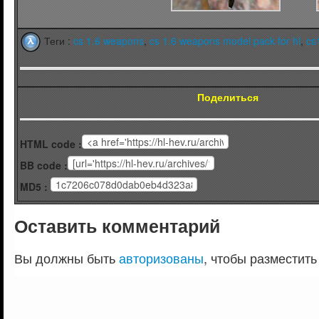
Теги :
cs 1.6 weapons
,
cs 1.6 weapons model pack for hl
,
cs
Поделиться
HTML code :
BB code :
MD5 :
Оставить комментарий
Вы должны быть
авторизованы
, чтобы разместить