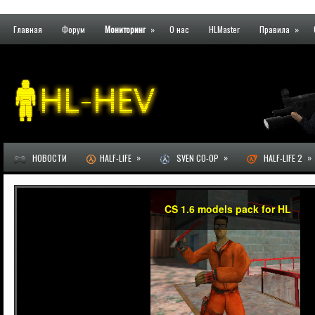
Главная
Форум
Мониторинг
»
О нас
HLMaster
Правила
»
»
»
»
НОВОСТИ
HALF-LIFE
SVEN CO-OP
HALF-LIFE 2
CS 1.6 models pack for HL