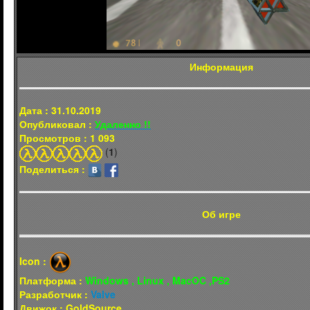
Информация
Дата : 31.10.2019
Опубликовал :
Удаленно !!
Просмотров : 1 093
(
1
)
Поделиться :
Об игре
Icon :
Платформа :
Windows , Linux , MacOC ,PS2
Разработчик :
Valve
Движок : GoldSource