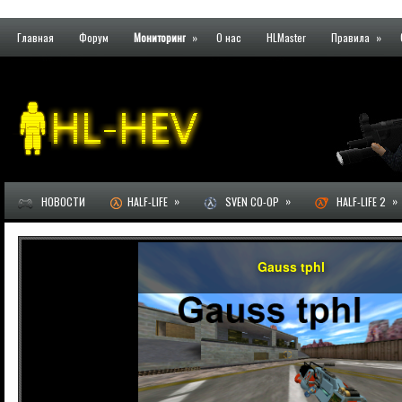
Главная
Форум
Мониторинг
»
О нас
HLMaster
Правила
»
»
»
»
НОВОСТИ
HALF-LIFE
SVEN CO-OP
HALF-LIFE 2
Gauss tphl