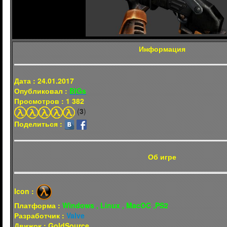
Информация
Дата : 24.01.2017
Опубликовал :
BIGs
Просмотров : 1 382
(
3
)
Поделиться :
Об игре
Icon :
Платформа :
Windows , Linux , MacOC ,PS2
Разработчик :
Valve
Движок : GoldSource