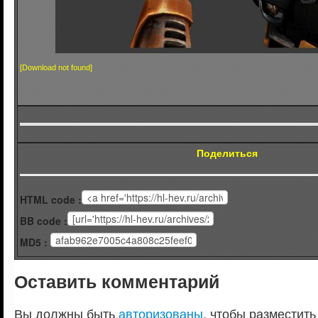
[Download not found]
Поделиться
HTML code :
BB code :
MD5 :
Оставить комментарий
Вы должны быть
авторизованы
, чтобы разместить