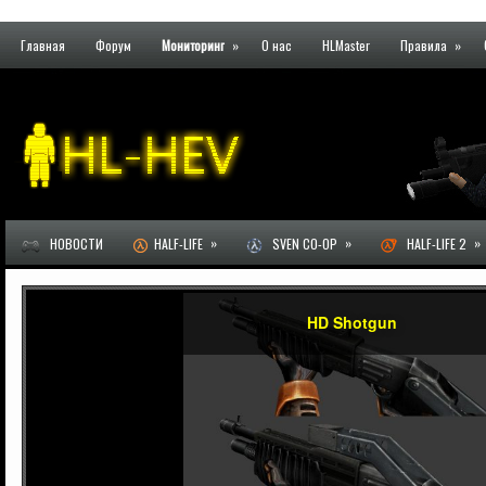
Главная
Форум
Мониторинг
»
О нас
HLMaster
Правила
»
»
»
»
НОВОСТИ
HALF-LIFE
SVEN CO-OP
HALF-LIFE 2
HD Shotgun