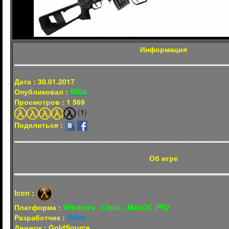
Информация
Дата : 30.01.2017
Опубликовал :
BIGs
Просмотров : 1 569
(
1
)
Поделиться :
Об игре
Icon :
Платформа :
Windows , Linux , MacOC ,PS2
Разработчик :
Valve
Движок : GoldSource