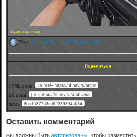
[Download not found]
Теги :
cso
,
Half-Life
,
HLDM
,
weapon mod
Поделиться
HTML code :
BB code :
MD5 :
Оставить комментарий
Вы должны быть
авторизованы
, чтобы разместить