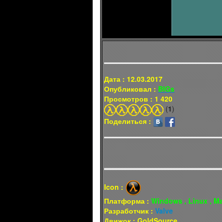
Дата : 12.03.2017
Опубликовал :
BIGs
Просмотров : 1 420
(
1
)
Поделиться :
Icon :
Платформа :
Windows , Linux , M
Разработчик :
Valve
Движок : GoldSource