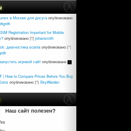
м
шлюх в Москве для досуга
опубликовано
dtgrdh
SIM Registration Important for Mobile
y?
опубликовано
johansmith
uck: диагностика scania
опубликовано
grdh
запустить игровой сайт
опубликовано
 | How to Compare Prices Before You Buy
Coins
опубликовано
SkyWarden
с
Наш сайт полезен?
Yes