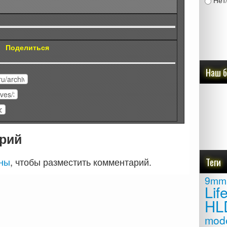
Нет
Поделиться
Наш 
рий
Теги
аны
, чтобы разместить комментарий.
9mm
Lif
HL
mod