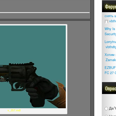
Фору
снять 
vbth
Why Is 
Securit
Lorrytr
vbthdt
Хотим 
Zamak
EZBUFF
FC 27 
Опро
Да/
v_357.mdl