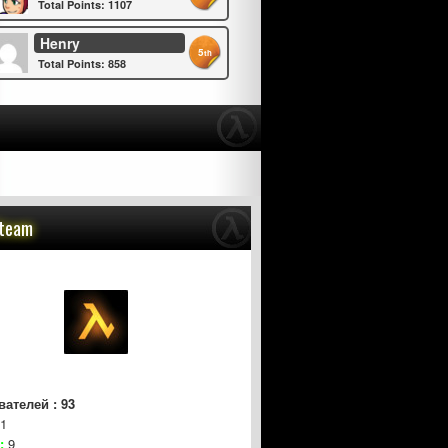
Total Points: 1107
Henry
5
th
Total Points: 858
Steam
ателей : 93
1
:
9