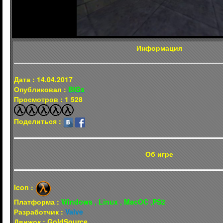
Информация
Дата : 14.04.2017
Опубликовал :
BIGs
Просмотров : 1 528
Поделиться :
Об игре
Icon :
Платформа :
Windows , Linux , MacOC ,PS2
Разработчик :
Valve
Движок : GoldSource