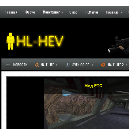
Главная
Форум
Мониторинг
»
О нас
HLMaster
Правила
»
»
»
»
НОВОСТИ
HALF-LIFE
SVEN CO-OP
HALF-LIFE 2
Мод ETC