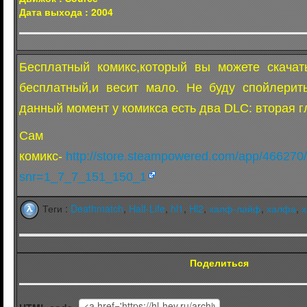
Дата выхода : 2004
Бесплатный комикс,который вы можете скачат
бесплатный,и весит мало. Не буду спойлерить
данный момент у комикса есть два DLC: вторая г
Сам
комикс-
http://store.steampowered.com/app/466270
snr=1_7_7_151_150_1
Теги :
Deathmatch
,
Half-Life
,
hl1
,
Hl2
,
халф-лайф
,
халфа
,
х
Поделиться