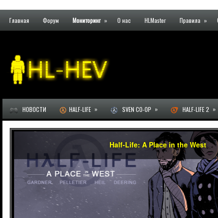
Главная
Форум
Мониторинг
»
О нас
HLMaster
Правила
»
»
»
»
НОВОСТИ
HALF-LIFE
SVEN CO-OP
HALF-LIFE 2
Half-Life: A Place in the West