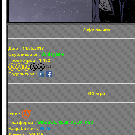
Информация
Дата : 14.05.2017
Опубликовал :
Yunisgame
Просмотров : 1 482
(
2
)
Поделиться :
Об игре
Icon :
Платформа :
Windows, X360, XBOX, PS3
Разработчик :
Valve
Движок : Source