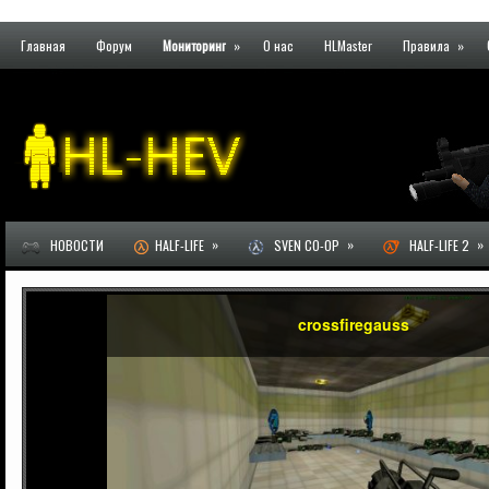
Главная
Форум
Мониторинг
»
О нас
HLMaster
Правила
»
»
»
»
НОВОСТИ
HALF-LIFE
SVEN CO-OP
HALF-LIFE 2
crossfiregauss