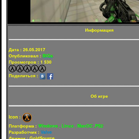
Информация
Дата : 26.05.2017
Опубликовал :
BIGs
Просмотров : 1 530
Поделиться :
Об игре
Icon :
Платформа :
Windows , Linux , MacOC ,PS2
Разработчик :
Valve
Движок : GoldSource