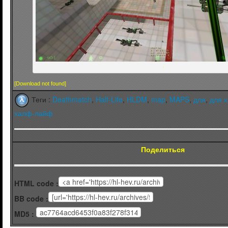
.
[Download not found]
Теги :
Deathmatch
,
Half-Life
,
HLDM
,
map
,
MAPS
,
для
,
для 
халф-лайф
Поделиться
HTML code :
BB code :
MD5 :