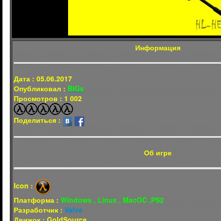
Информация
Дата : 05.06.2017
Опубликовал :
BIGs
Просмотров : 1 002
Поделиться :
Об игре
Icon :
Платформа :
Windows , Linux , MacOC ,PS2
Разработчик :
Valve
Движок : GoldSource