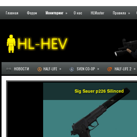
Главная
Форум
Мониторинг
»
О нас
HLMaster
Правила
»
»
»
»
НОВОСТИ
HALF-LIFE
SVEN CO-OP
HALF-LIFE 2
Sig Sauer p226 Silinced