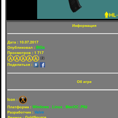
Информация
Дата : 10.07.2017
Опубликовал :
BIGs
Просмотров : 1 717
(
2
)
Поделиться :
Об игре
Icon :
Платформа :
Windows , Linux , MacOC ,PS2
Разработчик :
Valve
Движок : GoldSource