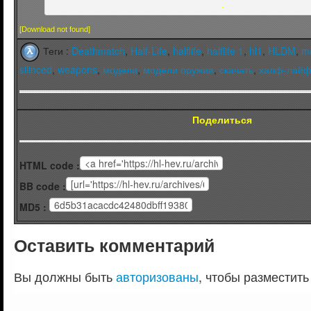
.
[Download not found]
Теги :
Deathmatch
,
Half-Life
,
halflife
,
halflife 1
,
hl1
,
HLDM
,
m
silinced
,
weapons
,
модели
,
модели оружия
,
скачать
,
халф-лай
Поделиться
HTML code :
BB code :
MD5 :
Оставить комментарий
Вы должны быть
авторизованы
, чтобы разместить