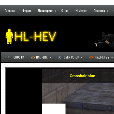
Главная
Форум
Мониторинг
»
О нас
HLMaster
Правила
»
»
»
»
НОВОСТИ
HALF-LIFE
SVEN CO-OP
HALF-LIFE 2
Crosshair blue