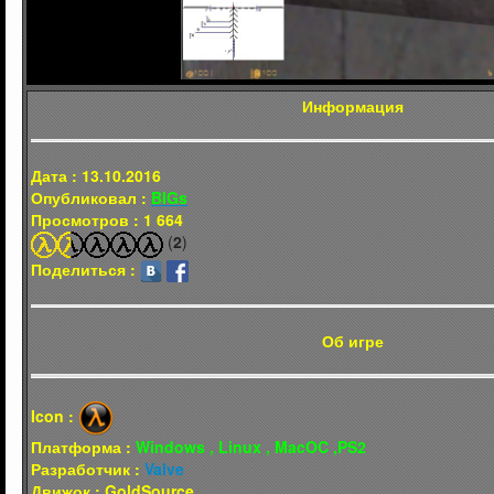
Информация
Дата : 13.10.2016
Опубликовал :
BIGs
Просмотров : 1 664
(
2
)
Поделиться :
Об игре
Icon :
Платформа :
Windows , Linux , MacOC ,PS2
Разработчик :
Valve
Движок : GoldSource