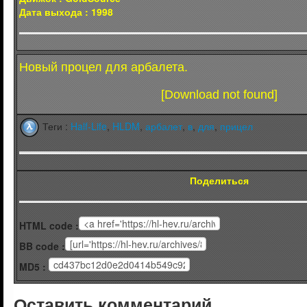
Дата выхода : 1998
Новый процел для арбалета.
[Download not found]
Теги :
Half-Life
,
HLDM
,
арбалет
,
в
,
для
,
прицел
Поделиться
HTML code :
BB code :
MD5 :
Оставить комментарий