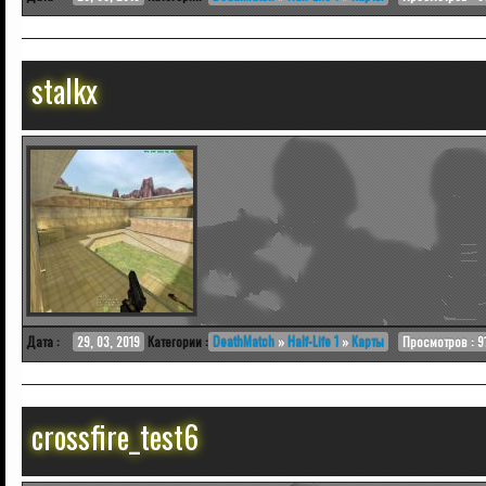
stalkx
Дата :
29, 03, 2019
Категории :
DeathMatch
»
Half-Life 1
»
Карты
Просмотров : 9
crossfire_test6