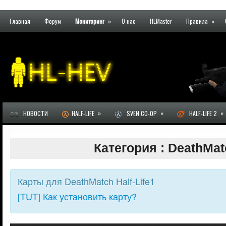
Главная
Форум
Мониторинг
»
О нас
HLMaster
Правила
»
»
»
»
НОВОСТИ
HALF-LIFE
SVEN CO-OP
HALF-LIFE 2
Категория : DeathMat
Карты для DeathMatch Half-Life1
[TUT] Как установить карту?