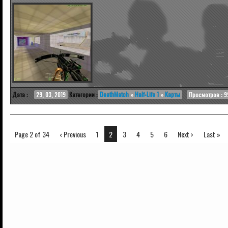
Дата :
29, 03, 2019
Категории :
DeathMatch
»
Half-Life 1
»
Карты
Просмотров : 9
Page 2 of 34
‹ Previous
1
2
3
4
5
6
Next ›
Last »