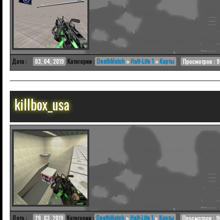
Дата :
03, 04, 2019
Категории :
DeathMatch
»
Half-Life 1
»
Карты
Просмотров : 
killbox_usa
Дата :
29, 03, 2019
Категории :
DeathMatch
»
Half-Life 1
»
Карты
Просмотров : 9