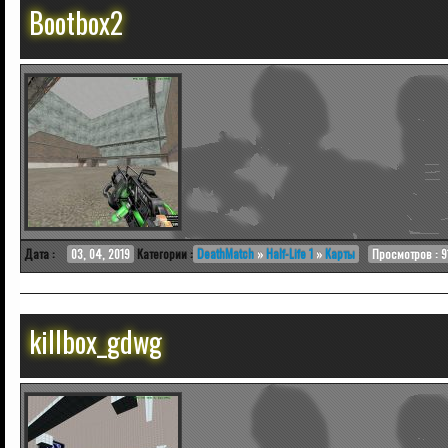
Bootbox2
Дата :
03, 04, 2019
Категории :
DeathMatch
»
Half-Life 1
»
Карты
Просмотров : 9
killbox_gdwg