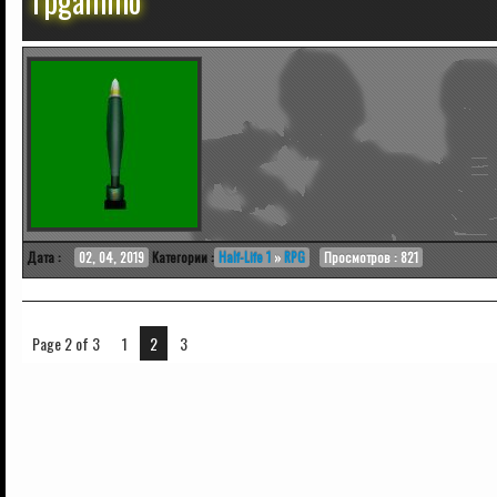
rpgammo
Дата :
02, 04, 2019
Категории :
Half-Life 1
»
RPG
Просмотров : 821
Page 2 of 3
1
2
3