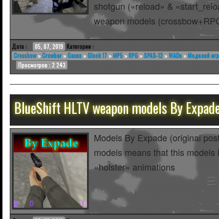
shotgun («reload» & «start_rel
weapon models (crossbow+RP
Дата :
05, 07, 2019
Категории :
Crossbow
»
Crowbar
»
Gauss
»
Glock 17
»
MP5
»
RPG
»
SPAS-12
»
WADs
»
Моделей игр
Просмотров : 2 243
BlueShift HLTV weapon models By Expad
Models By Expade (original pos
models means that this models 
«holster» animations