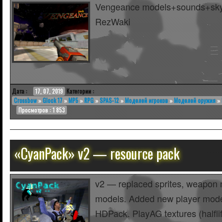
Vengeance models+sounds+sky
RezWaki
Дата :
17, 07, 2019
Категории :
Crossbow
»
Glock 17
»
MP5
»
RPG
»
SPAS-12
»
Моделей игроков
»
Моделей оружия
»
Просмотров : 1 853
«CyanPack» v2 — resource pack
v2 — replaced sprites, weapon 
models. Added new player mod
HDPack. PlayAG textures (halfl