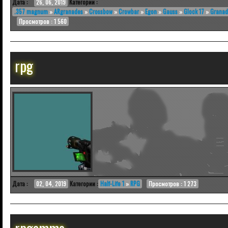
Дата :
26, 06, 2019
Категории :
.357 magnum
»
ARgranades
»
Crossbow
»
Crowbar
»
Egon
»
Gauss
»
Glock 17
»
Granad
Просмотров : 1 560
rpg
Дата :
02, 04, 2019
Категории :
Half-Life 1
»
RPG
Просмотров : 1 273