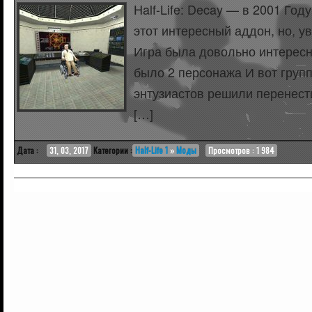
Half-Life: Decay — в 2001 Год
этот интересный аддон, но, увы
Игра была довольно интересна
было 2 персонажа И вот групп
энтузиастов решили перенест
[…]
Дата :
31, 03, 2017
Категории :
Half-Life 1
»
Моды
Просмотров : 1 984