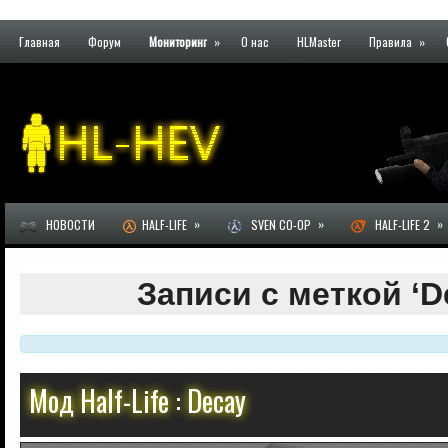
Главная
Форум
Мониторинг
»
О нас
HLMaster
Правила
»
»
»
»
НОВОСТИ
HALF-LIFE
SVEN CO-OP
HALF-LIFE 2
Записи с меткой ‘D
Мод Half-Life : Decay