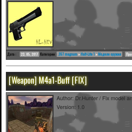
Дата :
23, 05, 2017
Категории :
.357 magnum
»
Half-Life 1
»
Модели оружия
Про
[Weapon] M4a1-Buff [FIX]
Author: Dr.Hunter / Fix model a
Version: 1.0