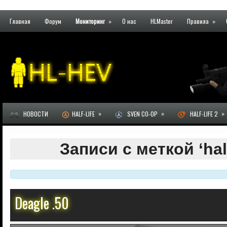
Главная
Форум
Мониторинг
»
О нас
HLMaster
Правила
»
»
»
»
НОВОСТИ
HALF-LIFE
SVEN CO-OP
HALF-LIFE 2
Записи с меткой ‘half
Deagle .50