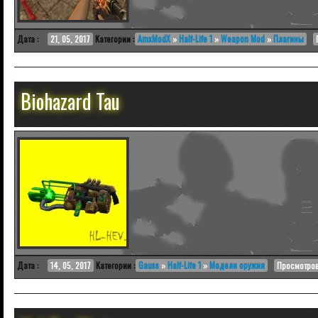
Дата :
21, 05, 2017
Категории :
AmxModX
»
Half-Life 1
»
Weapon Mod
»
Плагины
Biohazard Tau
Дата :
14, 05, 2017
Категории :
Gauss
»
Half-Life 1
»
Модели оружия
Просмотров 