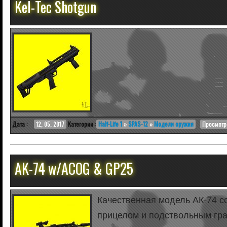
Kel-Tec Shotgun
Дата :
12, 05, 2017
Категории :
Half-Life 1
»
SPAS-12
»
Модели оружия
Просмотро
AK-74 w/ACOG & GP25
Качественная модель АК-74 
прицелом и подствольным гр