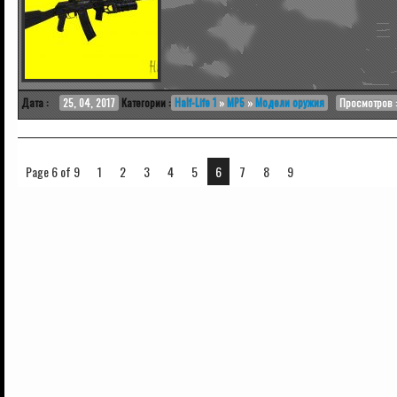
Дата :
25, 04, 2017
Категории :
Half-Life 1
»
MP5
»
Модели оружия
Просмотров :
Page 6 of 9
1
2
3
4
5
6
7
8
9