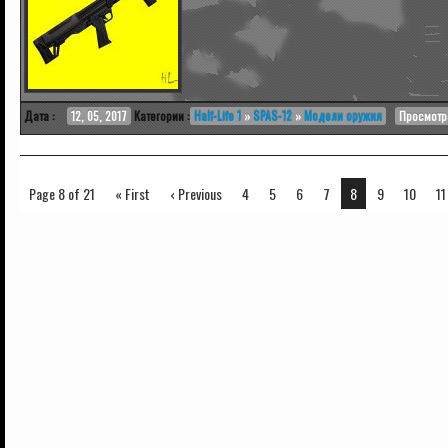
Дата :
12, 05, 2017
Категории :
Half-Life 1
»
SPAS-12
»
Модели оружия
Просмотро
Page 8 of 21
« First
‹ Previous
4
5
6
7
8
9
10
11