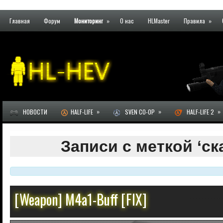
Главная
Форум
Мониторинг
»
О нас
HLMaster
Правила
»
»
»
»
НОВОСТИ
HALF-LIFE
SVEN CO-OP
HALF-LIFE 2
Записи с меткой ‘ск
[Weapon] M4a1-Buff [FIX]