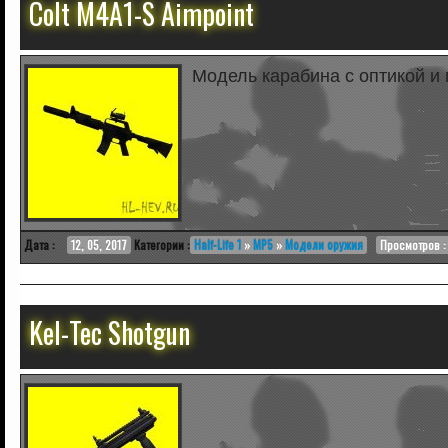
Colt M4A1-S Aimpoint
Модель карабина с оптикой и
Дата :
12, 05, 2017
Категории :
Half-Life 1
»
MP5
»
Модели оружия
Просмотров : 
Kel-Tec Shotgun