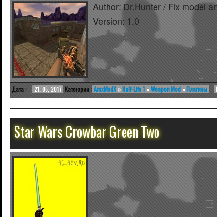
Author: Dr.Hunter / Fix model a
Version: 1.0
Дата :
21, 05, 2017
Категории :
AmxModX
»
Half-Life 1
»
Weapon Mod
»
Плагины
Star Wars Crowbar Green Two