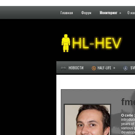
Главная
Форум
Мониторинг
»
О на
»
НОВОСТИ
HALF-LIFE
SVE
fm
О себе 
introduc
years of
various 
developm