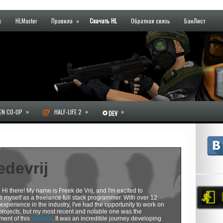
с
HLMaster
Правила
»
Скачать HL
Обратная связь
БанЛист
»
»
»
N CO-OP
HALF-LIFE 2
DEV
edevrij
:
Hi there! My name is Freek de Vrij, and I'm excited to
e myself as a freelance full stack programmer. With over 12
 experience in the industry, I've had the opportunity to work on
projects, but my most recent and notable one was the
ent of this
website
. It was an incredible journey developing