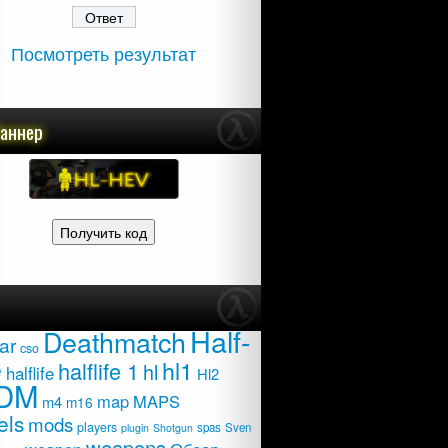
Посмотреть результат
баннер
Half-
Deathmatch
ar
cso
e
hl1
halflife 1
hl
halflife
Hl2
DM
map
MAPS
m4
m16
els
mods
players
spas
Sven
plugin
Shotgun
weapons