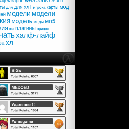
Обзор
weapon
o-op
мод
для хл1
карты
ты
для
игрока
модели
модели
лей
жия
модель
мп5
моды
жия
плагины
прицел
пак
чать
халф-лайф
хл
фа
BIGs
Total Points: 6007
MEDOED
Total Points: 3171
Удаленно !!
Total Points: 1684
Yunisgame
4
th
Total Points: 1107