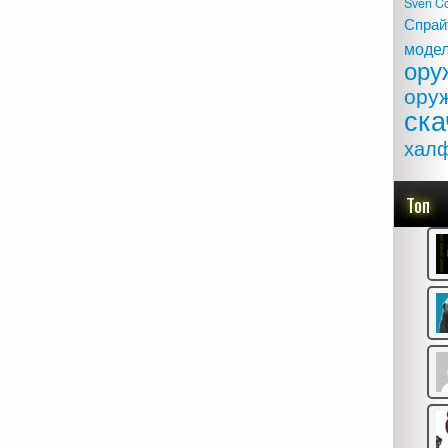
Sven C
Спрай
моде
ору
ору
ска
хал
Топ