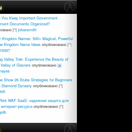
м
 You Keep Important Government
tment Documents Organized?
ковано
johansmith
y Kingdom Names: 500+ Magical, Powerful
ue Kingdom Name Ideas
опубликовано
16367
g Valley Trek: Experience the Beauty of
 Valley of Glaciers
опубликовано
rhayes
 Show 26 Stubs Strategies for Beginners
ng Diamond Dynasty
опубликовано
rift
Risk WAF SaaS: надежная защита для
 интернет-ресурса
опубликовано
grdh
с