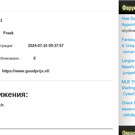
Фору
How Do
81
Appoin
опубли
:
Freek
Fantas
& Uniq
гистрации :
2024-07-10 09:37:57
usman
опубликовано :
0
Langtan
Nepal's
:
https://www.goudprijs.nl/
junipe
MLB The
Starti
ижения:
CyberD
Check 
ch
вашего
vbthdt
Опро