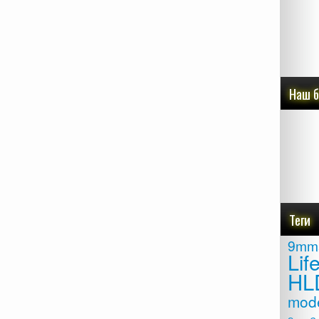
Наш 
Теги
9mm
Lif
HL
mod