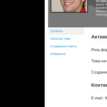
the webs
prices. 
investme
physical
cheering
Профиль
Актив
Начатые темы
Созданные ответы
Роль фо
Избранное
Тема нач
Созданн
Конта
E-mail :