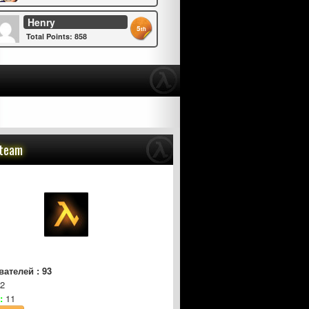
Henry
5
th
Total Points: 858
Steam
ателей : 93
2
:
11