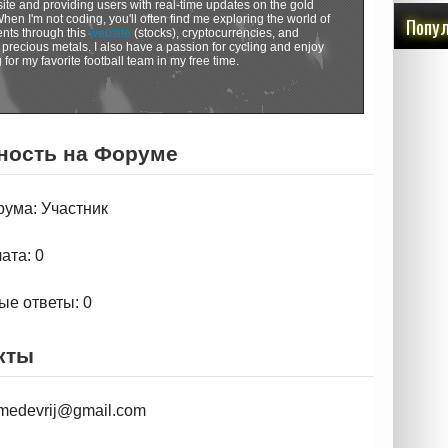
ite and providing users with real-time updates on the gold
When I'm not coding, you'll often find me exploring the world of
Попул
nts through this
website
(stocks), cryptocurrencies, and
 precious metals. I also have a passion for cycling and enjoy
 for my favorite football team in my free time.
ность на Форуме
рума: Участник
ата: 0
ые ответы: 0
кты
 fmedevrij@gmail.com