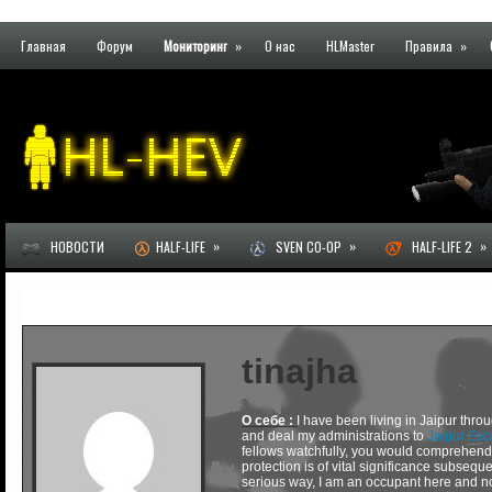
Главная
Форум
Мониторинг
»
О нас
HLMaster
Правила
»
»
»
»
НОВОСТИ
HALF-LIFE
SVEN CO-OP
HALF-LIFE 2
tinajha
О себе :
I have been living in Jaipur thro
and deal my administrations to
Jaipur Esc
fellows watchfully, you would comprehend
protection is of vital significance subseque
serious way, I am an occupant here and not