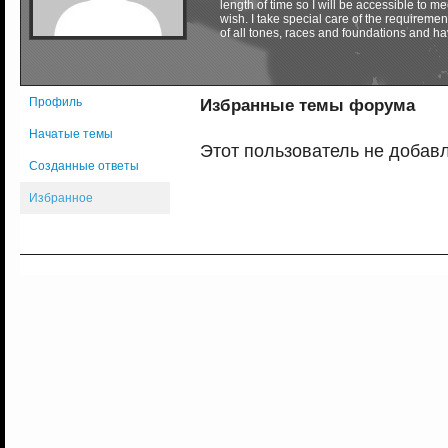
length of time so I will be accessible to m
wish. I take special care of the requireme
of all tones, races and foundations and ha
Профиль
Избранные темы форума
Начатые темы
Этот пользователь не добав
Созданные ответы
Избранное