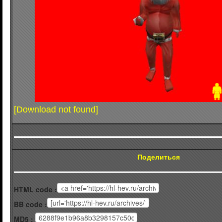
[Download not found]
Поделиться
HTML code :
BB code :
MD5 :