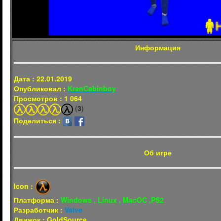
Информация
Дата : 22.01.2019
Опубликовал :
KranCabinboy
Просмотров : 1 064
(
3
)
Поделиться :
Об игре
Icon :
Платформа :
Windows , Linux , MacOC ,PS2
Разработчик :
Valve
Движок : GoldSource