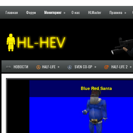
Главная
Форум
Мониторинг
»
О нас
HLMaster
Правила
»
»
»
»
НОВОСТИ
HALF-LIFE
SVEN CO-OP
HALF-LIFE 2
Blue Red Santa