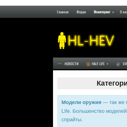
Главная
Форум
Мониторинг
»
О на
»
НОВОСТИ
HALF-LIFE
SVE
Категор
— так же 
Модели оружия
Life. Большенство моделей
спрайты.