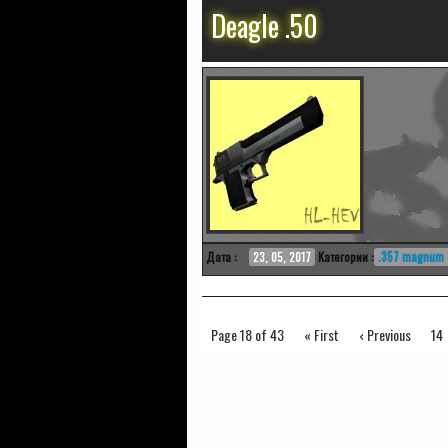
Deagle .50
Дата :
23, 05, 2017
Категории :
.357 magnum
Page 18 of 43
« First
‹ Previous
14