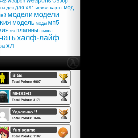
Обзор
weapon
o-op
мод
для хл1
карты
ты
для
игрока
модели
модели
лей
жия
модель
мп5
моды
жия
плагины
прицел
пак
чать
халф-лайф
хл
фа
BIGs
Total Points: 6007
MEDOED
Total Points: 3171
Удаленно !!
Total Points: 1684
Yunisgame
4
th
Total Points: 1107