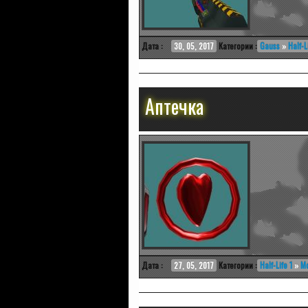
Дата :
30, 05, 2017
Категории :
Gauss
»
Half-L
Аптечка
Дата :
27, 05, 2017
Категории :
Half-Life 1
»
М