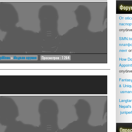
Фору
От обс
паспор
опубли
SMN.to
платфо
лент
оп
ipMines
»
Модели оружия
Просмотров : 1 264
How Do
Appoin
опубли
Fantas
& Uniq
usman
Langtan
Nepal's
junipe
Опро