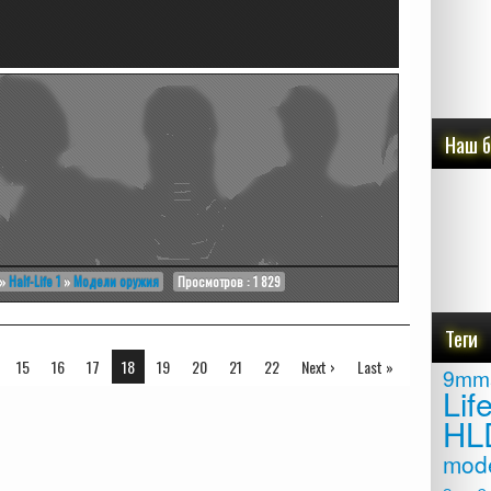
Наш 
»
Half-Life 1
»
Модели оружия
Просмотров : 1 829
Теги
15
16
17
18
19
20
21
22
Next ›
Last »
9mm
Lif
HL
mod