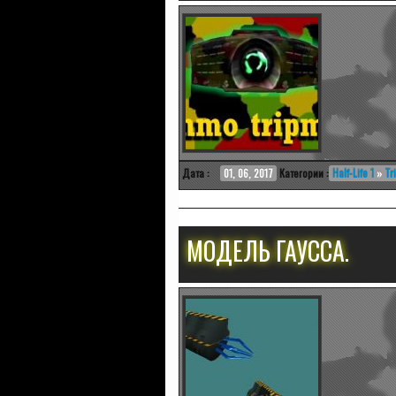
Дата :
01, 06, 2017
Категории :
Half-Life 1
»
Tr
МОДЕЛЬ ГАУССА.