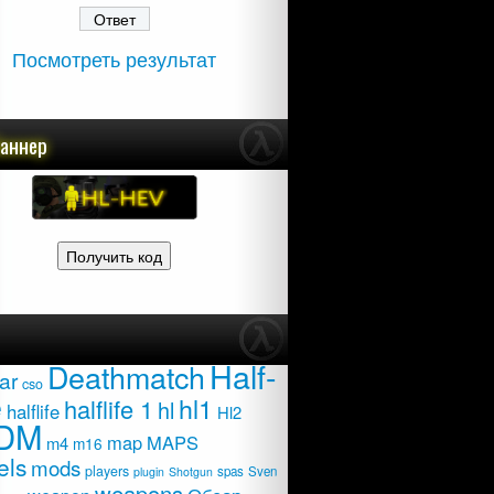
Посмотреть результат
баннер
Half-
Deathmatch
ar
cso
e
hl1
halflife 1
hl
halflife
Hl2
DM
map
MAPS
m4
m16
els
mods
players
spas
Sven
plugin
Shotgun
weapons