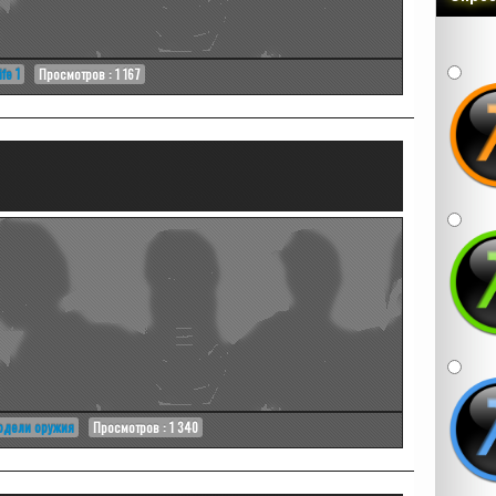
ife 1
Просмотров : 1 167
одели оружия
Просмотров : 1 340