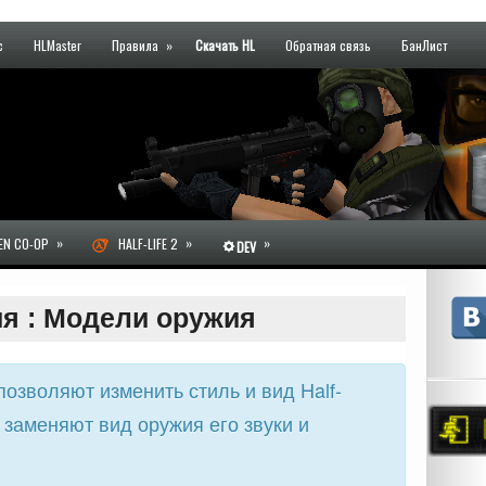
с
HLMaster
Правила
»
Скачать HL
Обратная связь
БанЛист
»
»
»
N CO-OP
HALF-LIFE 2
DEV
ия : Модели оружия
позволяют изменить стиль и вид Half-
 заменяют вид оружия его звуки и