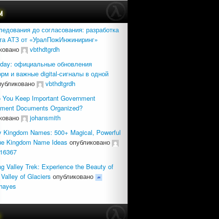
м
ледования до согласования: разработка
та АТЗ от «УралПожИнжиниринг»
ковано
vbthdtgrdh
day: официальные обновления
рм и важные digital-сигналы в одной
убликовано
vbthdtgrdh
 You Keep Important Government
tment Documents Organized?
ковано
johansmith
y Kingdom Names: 500+ Magical, Powerful
ue Kingdom Name Ideas
опубликовано
16367
g Valley Trek: Experience the Beauty of
 Valley of Glaciers
опубликовано
rhayes
с