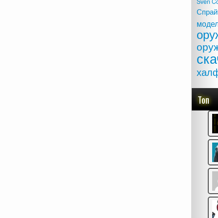
Sven C
Спрай
моде
ору
ору
ска
хал
Топ