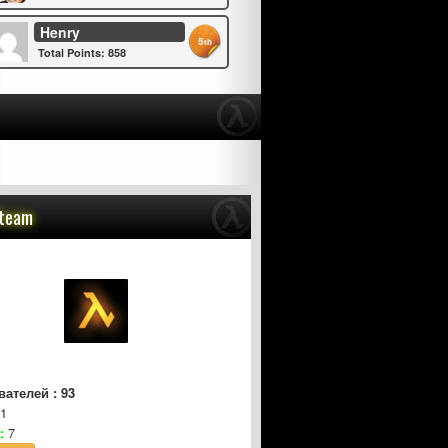
Henry
5
th
Total Points: 858
Steam
ателей : 93
1
:
7