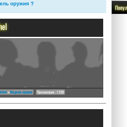
дель оружия ?
Попул
hel
tchel
»
Модели оружия
Просмотров : 1 338