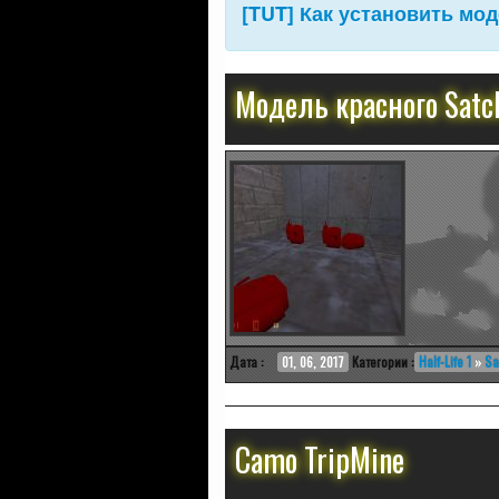
[TUT] Как установить мо
Модель красного Satc
Дата :
01, 06, 2017
Категории :
Half-Life 1
»
Sa
Camo TripMine