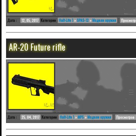
Дата :
12, 05, 2017
Категории :
Half-Life 1
»
SPAS-12
»
Модели оружия
Просмотро
AR-20 Future rifle
Дата :
25, 04, 2017
Категории :
Half-Life 1
»
MP5
»
Модели оружия
Просмотров :