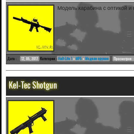
Модель карабина с оптикой и
Дата :
12, 05, 2017
Категории :
Half-Life 1
»
MP5
»
Модели оружия
Просмотров : 
Kel-Tec Shotgun