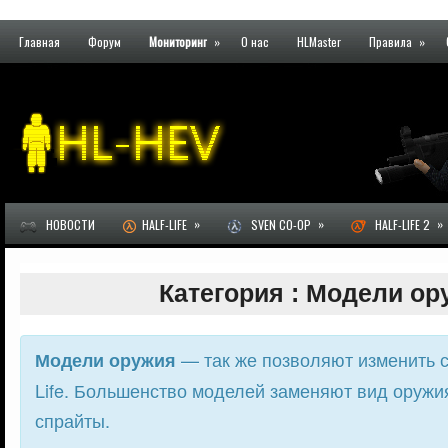
Главная
Форум
Мониторинг
»
О нас
HLMaster
Правила
»
»
»
»
НОВОСТИ
HALF-LIFE
SVEN CO-OP
HALF-LIFE 2
Категория : Модели ор
— так же позволяют изменить ст
Модели оружия
Life. Большенство моделей заменяют вид оружия
спрайты.