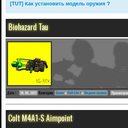
[TUT] Как установить модель оружия ?
Biohazard Tau
Дата :
14, 05, 2017
Категории :
Gauss
»
Half-Life 1
»
Модели оружия
Просмотров 
Colt M4A1-S Aimpoint