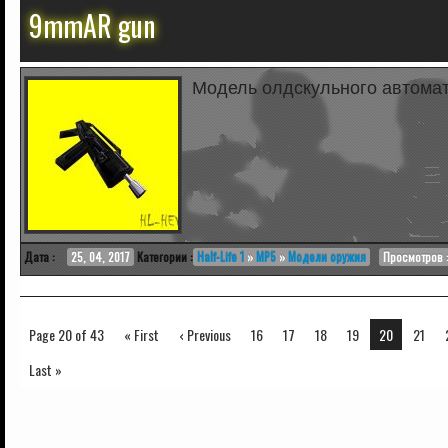
9mmAR gun
Модель олдскульного автомат
Дата :
25, 04, 2017
Категории :
Half-Life 1
»
MP5
»
Модели оружия
Просмотров :
Page 20 of 43
« First
‹ Previous
16
17
18
19
20
21
Last »