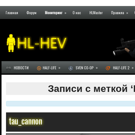
Главная
Форум
Мониторинг
»
О нас
HLMaster
Правила
»
»
»
»
НОВОСТИ
HALF-LIFE
SVEN CO-OP
HALF-LIFE 2
Записи с меткой ‘
tau_cannon