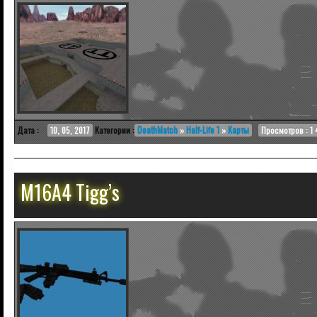
Дата :
10, 05, 2017
Категории :
DeathMatch
»
Half-Life 1
»
Карты
Просмотров : 1
M16A4 Tigg’s