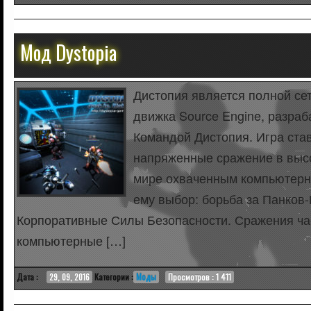
Мод Dystopia
Дистопия является полной се
движка Source Engine, разр
Командой Дистопия. Игра став
напряженные сражение в выс
мире охваченным компьютерн
ему выбор: борьба за Панков
Корпоративные Силы Безопасности. Сражения част
компьютерные […]
Дата :
29, 09, 2016
Категории :
Моды
Просмотров : 1 411