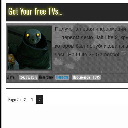
Get Your free TVs…
Получена новая информации о
— первом демо Half-Life 2, к
котором были опубликованы в
часы Half-Life 2» Gamespot.
Дата :
24, 09, 2016
Категории :
Новости
Просмотров : 1 385
Page 2 of 2
1
2