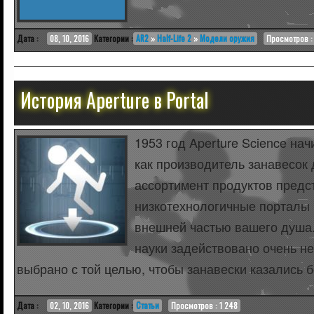
Дата :
08, 10, 2016
Категории :
AR2
»
Half-Life 2
»
Модели оружия
Просмотров :
История Aperture в Portal
1953 год Aperture Science на
как производитель занавесок
ассортимент продуктов предс
низкотехнологичные порталы 
внешней частью вашего душа
науки задействовано очень н
выбрано с той целью, чтобы занавески казались 
Дата :
02, 10, 2016
Категории :
Статьи
Просмотров : 1 248